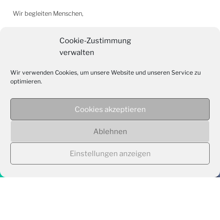
Wir begleiten Menschen,
die schwerkrank oder sterbend sind.
Cookie-Zustimmung
dort, wo sie leben, sei es zu Hause, im Krankenhaus oder im
verwalten
Pflegeheim.
nach ihren Wünschen, Vorstellungen und Bedürfnissen.
Wir verwenden Cookies, um unsere Website und unseren Service zu
die sich mit dem eigenen Lebensende auseinander setzen.
optimieren.
die schwerkranke oder sterbende Angehörige haben.
die um ihre Angehörige trauern.
Cookies akzeptieren
Ablehnen
Einstellungen anzeigen