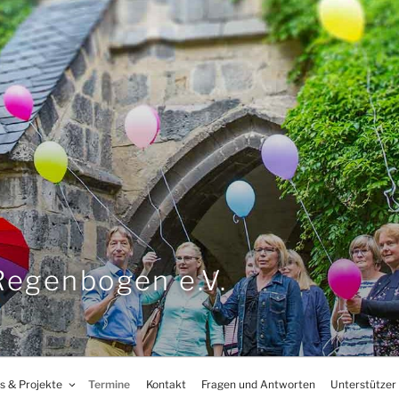
Regenbogen e.V.
s & Projekte
Termine
Kontakt
Fragen und Antworten
Unterstützer